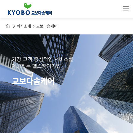
메
뉴
열
기
홈
회사소개
교보다솜케어
가장 고객 중심적인 서비스를
제공하는 헬스케어기업
교보다솜케어