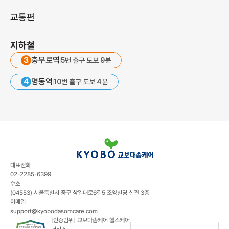
교통편
지하철
3
충무로역
5번 출구 도보 9분
4
명동역
10번 출구 도보 4분
대표전화
02-2285-6399
주소
(04553) 서울특별시 중구 삼일대로6길5 조양빌딩 신관 3층
이메일
support@kyobodasomcare.com
[인증범위] 교보다솜케어 헬스케어
옵